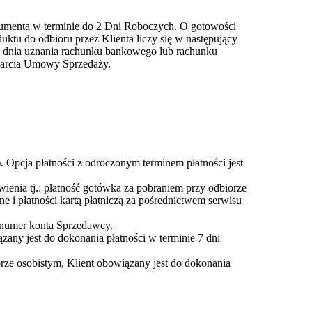
umenta w terminie do 2 Dni Roboczych. O gotowości
tu do odbioru przez Klienta liczy się w następujący
od dnia uznania rachunku bankowego lub rachunku
warcia Umowy Sprzedaży.
. Opcja płatności z odroczonym terminem płatności jest
nia tj.: płatność gotówka za pobraniem przy odbiorze
e i płatności kartą płatniczą za pośrednictwem serwisu
a numer konta Sprzedawcy.
ązany jest do dokonania płatności w terminie 7 dni
rze osobistym, Klient obowiązany jest do dokonania