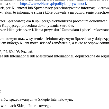
na na stronie
https://www.44care.pl/polityka-prywatnoci
.
liwiające Klientowi lub Sprzedawcy przechowywanie informacji kierow
w, jakim te informacje służą i które pozwalają na odtworzenie przech
przez Sprzedawcę dla Kupującego elektroniczna procedura dokonywan
la Kupującego procedura dokonywania zwrotów.
ez kliknięcie przez Klienta przycisku "Zamawiam i płacę" traktowane
.
ernetowym oraz w systemie teleinformatycznym Sprzedawcy dotyczący
iem którego Klient może składać zamówienia, a także w odpowiednim
 8, PL 60-198 Poznań.
lub International lub Mastercard International, dopuszczona do regula
:
warów sprzedawanych w Sklepie Internetowym,
ta w ramach Sklepu Internetowego,