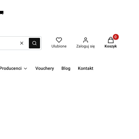
🚚
Produkty w kos
Wyczyść
Szukaj
Ulubione
Zaloguj się
Koszyk
Producenci
Vouchery
Blog
Kontakt