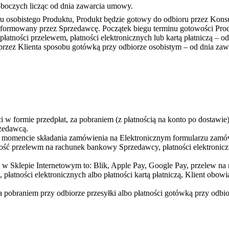
oboczych licząc od dnia zawarcia umowy.
 osobistego Produktu, Produkt będzie gotowy do odbioru przez Kons
formowany przez Sprzedawcę. Początek biegu terminu gotowości Produk
łatności przelewem, płatności elektronicznych lub kartą płatniczą – 
rzez Klienta sposobu gotówką przy odbiorze osobistym – od dnia za
 w formie przedpłat, za pobraniem (z płatnością na konto po dostawie)
zedawcą.
momencie składania zamówienia na Elektronicznym formularzu zamówie
ność przelewm na rachunek bankowy Sprzedawcy, płatności elektroniczn
at w Sklepie Internetowym to: Blik, Apple Pay, Google Pay, przelew n
łatności elektronicznych albo płatności kartą płatniczą, Klient obowi
 pobraniem przy odbiorze przesyłki albo płatności gotówką przy odbio