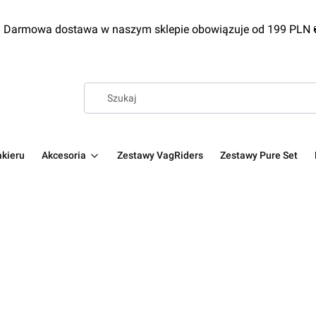
 Darmowa dostawa w naszym sklepie obowiązuje od 199 PLN
kieru
Akcesoria
Zestawy VagRiders
Zestawy Pure Set