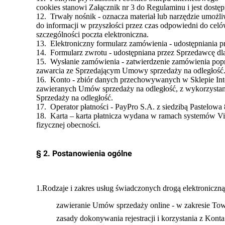
cookies stanowi Załącznik nr 3 do Regulaminu i jest dostęp
12. Trwały nośnik - oznacza materiał lub narzędzie umoż
do informacji w przyszłości przez czas odpowiedni do celó
szczególności poczta elektroniczna.
13. Elektroniczny formularz zamówienia - udostępniania 
14. Formularz zwrotu - udostępniana przez Sprzedawcę d
15. Wysłanie zamówienia - zatwierdzenie zamówienia poprz
zawarcia ze Sprzedającym Umowy sprzedaży na odległość
16. Konto - zbiór danych przechowywanych w Sklepie Int
zawieranych Umów sprzedaży na odległość, z wykorzystan
Sprzedaży na odległość.
17. Operator płatności - PayPro S.A. z siedzibą Pastelowa
18. Karta – karta płatnicza wydana w ramach systemów Visa 
fizycznej obecności.
§ 2. Postanowienia ogólne
1.Rodzaje i zakres usług świadczonych drogą elektroniczną
zawieranie Umów sprzedaży online - w zakresie To
zasady dokonywania rejestracji i korzystania z Kon