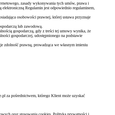
nternetowego, zasady wykonywania tych umów, prawa i
ą elektroniczną Regulamin jest odpowiednio regulaminem,
osiadająca osobowości prawnej, której ustawa przyznaje
gospodarczą lub zawodową.
lnością gospodarczą, gdy z treści tej umowy wynika, że
lności gospodarczej, udostępnionego na podstawie
naje zdolność prawną, prowadząca we własnym imieniu
.pl za pośrednictwem, którego Klient może uzyskać
owych oraz stosowania cookies. Polityka prywatności i