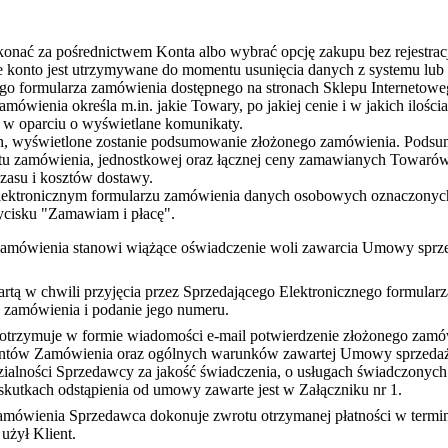
nać za pośrednictwem Konta albo wybrać opcję zakupu bez rejestracj
 konto jest utrzymywane do momentu usunięcia danych z systemu lub
nego formularza zamówienia dostępnego na stronach Sklepu Interne
mówienia określa m.in. jakie Towary, po jakiej cenie i w jakich ilośc
e w oparciu o wyświetlane komunikaty.
ch, wyświetlone zostanie podsumowanie złożonego zamówienia. Podsu
tu zamówienia, jednostkowej oraz łącznej ceny zamawianych Towarów,
zasu i kosztów dostawy.
Elektronicznym formularzu zamówienia danych osobowych oznaczonych 
ycisku "Zamawiam i płacę".
zamówienia stanowi wiążące oświadczenie woli zawarcia Umowy sprzeda
artą w chwili przyjęcia przez Sprzedającego Elektronicznego formular
 zamówienia i podanie jego numeru.
otrzymuje w formie wiadomości e-mail potwierdzenie złożonego zamówi
ementów Zamówienia oraz ogólnych warunków zawartej Umowy sprzedaż
ialności Sprzedawcy za jakość świadczenia, o usługach świadczonych 
skutkach odstąpienia od umowy zawarte jest w Załączniku nr 1.
mówienia Sprzedawca dokonuje zwrotu otrzymanej płatności w termini
użył Klient.