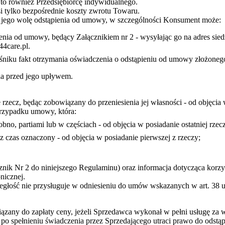
to również Przedsiębiorcę indywidualnego.
 tylko bezpośrednie koszty zwrotu Towaru.
 jego wolę odstąpienia od umowy, w szczególności Konsument może:
nia od umowy, będący Załącznikiem nr 2 - wysyłając go na adres siedz
44care.pl.
śniku fakt otrzymania oświadczenia o odstąpieniu od umowy złożone
ia przed jego upływem.
rzecz, będąc zobowiązany do przeniesienia jej własności - od objęci
 przypadku umowy, która:
bno, partiami lub w częściach - od objęcia w posiadanie ostatniej rzeczy
z czas oznaczony - od objęcia w posiadanie pierwszej z rzeczy;
nik Nr 2 do niniejszego Regulaminu) oraz informacja dotycząca korzy
nicznej.
głość nie przysługuje w odniesieniu do umów wskazanych w art. 38 ust
iązany do zapłaty ceny, jeżeli Sprzedawca wykonał w pełni usługę za 
o spełnieniu świadczenia przez Sprzedającego utraci prawo do odstąp