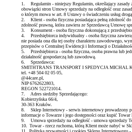
1. Regulamin - niniejszy Regulamin, określający zasady
obowiązki stron Umowy sprzedaży na odległość oraz zasad
o którym mowa w art. 8 Ustawy o świadczeniu usług drogą 
2. Klient - osoba fizyczna posiadająca pełną zdolność do
zdolność prawną, która zawiera ze Sprzedawcą Umowę spr
3. Konsument - osoba fizyczna dokonującą z przedsiębior
4. Przedsiębiorca indywidualny - osoba fizyczna zawieraj
nie posiada ona dla tej osoby charakteru zawodowego, wyn
przepisów o Centralnej Ewidencji i Informacji o Działalno
5. Przedsiębiorca - osoba fizyczna, osoba prawna lub je
działalność gospodarczą lub zawodową.
6. Sprzedawca:
SMITHTRANS TRANSPORT I SPEDYCJA MICHAL 
tel. +48 504 02 05 05,
@44care.pl,
NIP 6762622803,
REGON 522721014.
7. Adres siedziby Sprzedającego:
Kobierzyńska 66/4,
30-363 Kraków.
8. Sklep Internetowy - serwis internetowy prowadzony pr
informacje o Towarze i jego dostępności oraz kupić Towar l
9. Umowa sprzedaży na odległość - umowa sprzedaży To
10. Towar - rzecz ruchoma, którą Klient może nabyć w Sk
11.
Polityka prywatności i cookies Sklepu Internetowego 