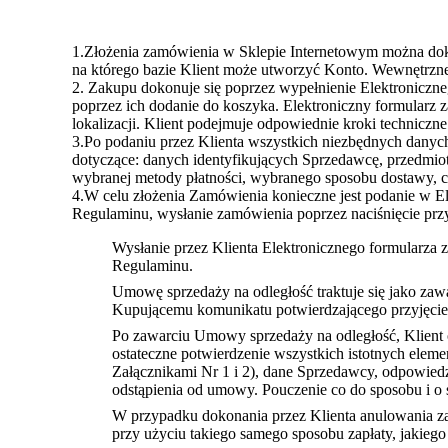
1.Złożenia zamówienia w Sklepie Internetowym można doko
na którego bazie Klient może utworzyć Konto. Wewnętrzne
2. Zakupu dokonuje się poprzez wypełnienie Elektronicz
poprzez ich dodanie do koszyka. Elektroniczny formularz za
lokalizacji. Klient podejmuje odpowiednie kroki techniczn
3.Po podaniu przez Klienta wszystkich niezbędnych dany
dotyczące: danych identyfikujących Sprzedawcę, przedmio
wybranej metody płatności, wybranego sposobu dostawy, c
4.W celu złożenia Zamówienia konieczne jest podanie w 
Regulaminu, wysłanie zamówienia poprzez naciśnięcie prz
Wysłanie przez Klienta Elektronicznego formularza 
Regulaminu.
Umowę sprzedaży na odległość traktuje się jako zaw
Kupującemu komunikatu potwierdzającego przyjęcie
Po zawarciu Umowy sprzedaży na odległość, Klient 
ostateczne potwierdzenie wszystkich istotnych el
Załącznikami Nr 1 i 2), dane Sprzedawcy, odpowiedz
odstąpienia od umowy. Pouczenie co do sposobu i o 
W przypadku dokonania przez Klienta anulowania za
przy użyciu takiego samego sposobu zapłaty, jakiego 