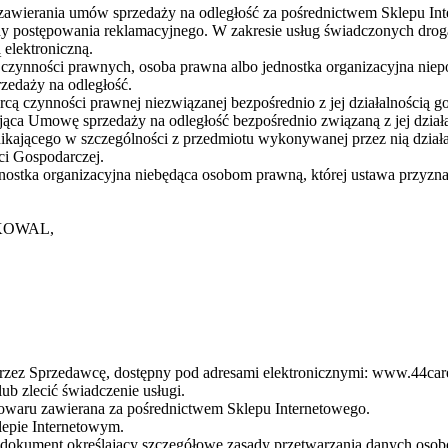
 zawierania umów sprzedaży na odległość za pośrednictwem Sklepu I
y postępowania reklamacyjnego. W zakresie usług świadczonych drog
elektroniczną.
 czynności prawnych, osoba prawna albo jednostka organizacyjna niep
zedaży na odległość.
cą czynności prawnej niezwiązanej bezpośrednio z jej działalnością 
ąca Umowę sprzedaży na odległość bezpośrednio związaną z jej działa
ikającego w szczególności z przedmiotu wykonywanej przez nią działa
ści Gospodarczej.
dnostka organizacyjna niebędąca osobom prawną, której ustawa przyz
KOWAL,
zez Sprzedawcę, dostępny pod adresami elektronicznymi: www.44care
ub zlecić świadczenie usługi.
waru zawierana za pośrednictwem Sklepu Internetowego.
lepie Internetowym.
- dokument określający szczegółowe zasady przetwarzania danych osob