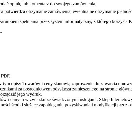
dodać opinię lub komentarz do swojego zamówienia,
a potwierdza otrzymanie zamówienia, ewentualne otrzymanie płatności,
warunkiem spełniania przez system informatyczny, z którego korzysta
.:
 PDF.
, w tym opisy Towarów i ceny stanowią zaproszenie do zawarcia umowy
ącznikami za pośrednictwem odsyłacza zamieszonego na stronie główn
porządzić jego wydruk.
ów i danych w związku ze świadczonymi usługami, Sklep Internetowy 
lności środki służące zapobieganiu pozyskiwania i modyfikacji prze