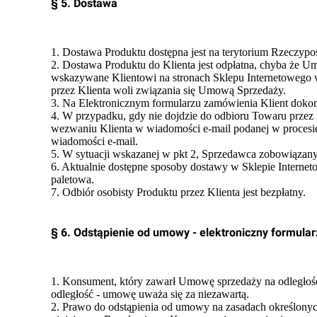
§ 5. Dostawa
1. Dostawa Produktu dostępna jest na terytorium Rzeczyposp
2. Dostawa Produktu do Klienta jest odpłatna, chyba że Um
wskazywane Klientowi na stronach Sklepu Internetowego w
przez Klienta woli związania się Umową Sprzedaży.
3. Na Elektronicznym formularzu zamówienia Klient dok
4. W przypadku, gdy nie dojdzie do odbioru Towaru prze
wezwaniu Klienta w wiadomości e-mail podanej w procesi
wiadomości e-mail.
5. W sytuacji wskazanej w pkt 2, Sprzedawca zobowiązany 
6. Aktualnie dostępne sposoby dostawy w Sklepie Internet
paletowa.
7. Odbiór osobisty Produktu przez Klienta jest bezpłatny.
§ 6. Odstąpienie od umowy - elektroniczny formular
1. Konsument, który zawarł Umowę sprzedaży na odległość
odległość - umowę uważa się za niezawartą.
2. Prawo do odstąpienia od umowy na zasadach określonych