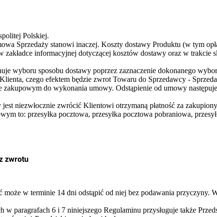
olitej Polskiej.
owa Sprzedaży stanowi inaczej. Koszty dostawy Produktu (w tym opłaty
 zakładce informacyjnej dotyczącej kosztów dostawy oraz w trakcie 
onuje wyboru sposobu dostawy poprzez zaznaczenie dokonanego wybor
z Klienta, czego efektem będzie zwrot Towaru do Sprzedawcy - Sprze
e zakupowym do wykonania umowy. Odstąpienie od umowy następuje p
jest niezwłocznie zwrócić Klientowi otrzymaną płatność za zakupiony
owym to: przesyłka pocztowa, przesyłka pocztowa pobraniowa, przesyłk
z zwrotu
 może w terminie 14 dni odstąpić od niej bez podawania przyczyny.
 w paragrafach 6 i 7 niniejszego Regulaminu przysługuje także Przed