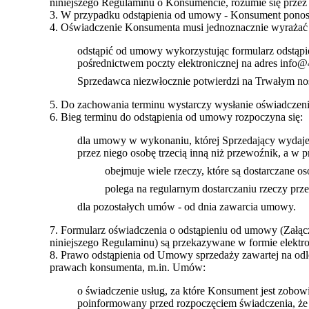
niniejszego Regulaminu o Konsumencie, rozumie się przez 
3. W przypadku odstąpienia od umowy - Konsument ponosi
4. Oświadczenie Konsumenta musi jednoznacznie wyrażać
odstąpić od umowy wykorzystując formularz odstąpie
pośrednictwem poczty elektronicznej na adres info@
Sprzedawca niezwłocznie potwierdzi na Trwałym no
5. Do zachowania terminu wystarczy wysłanie oświadczen
6. Bieg terminu do odstąpienia od umowy rozpoczyna się:
dla umowy w wykonaniu, której Sprzedający wydaje 
przez niego osobę trzecią inną niż przewoźnik, a w
obejmuje wiele rzeczy, które są dostarczane oso
polega na regularnym dostarczaniu rzeczy prze
dla pozostałych umów - od dnia zawarcia umowy.
7. Formularz oświadczenia o odstąpieniu od umowy (Załącz
niniejszego Regulaminu) są przekazywane w formie elektro
8. Prawo odstąpienia od Umowy sprzedaży zawartej na odle
prawach konsumenta, m.in. Umów:
o świadczenie usług, za które Konsument jest zobow
poinformowany przed rozpoczęciem świadczenia, że p