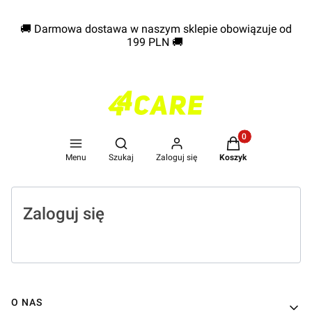
🚚 Darmowa dostawa w naszym sklepie obowiązuje od
199 PLN
🚚
Produkty w koszyk
Otwórz wyszukiwarkę
Menu
Szukaj
Zaloguj się
Koszyk
Zaloguj się
Linki w stopce
O NAS