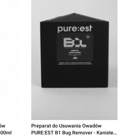
dów
Preparat do Usuwania Owadów
500ml
PURE:EST B1 Bug Remover - Kanister
5L