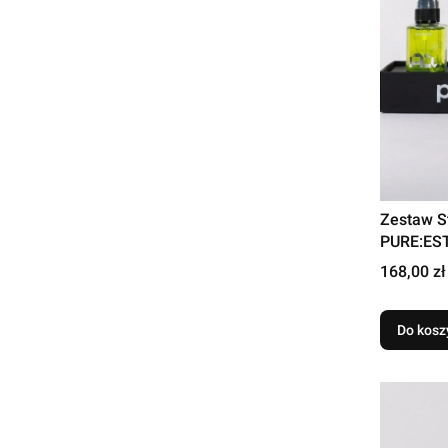
Zestaw S
PURE:EST
Kompletn
Cena
168,00 zł
Do kosz