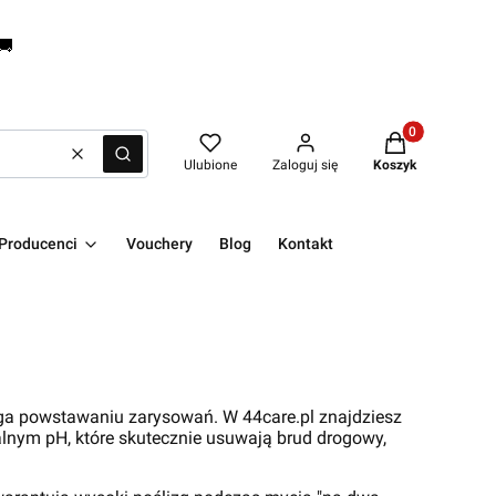
🚚
Produkty w kos
Wyczyść
Szukaj
Ulubione
Zaloguj się
Koszyk
Producenci
Vouchery
Blog
Kontakt
ega powstawaniu zarysowań. W 44care.pl znajdziesz
lnym pH, które skutecznie usuwają brud drogowy,