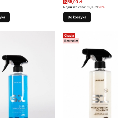
Cena promocyjna
55,00 zł
Najniższa cena:
69,00 zł
-20%
yka
Do koszyka
Okazja
Bestseller