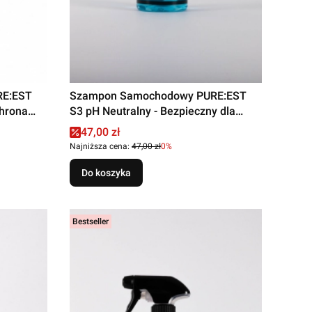
RE:EST
Szampon Samochodowy PURE:EST
chrona
S3 pH Neutralny - Bezpieczny dla
Wosków 500ml
Cena promocyjna
47,00 zł
Najniższa cena:
47,00 zł
0%
Do koszyka
Bestseller