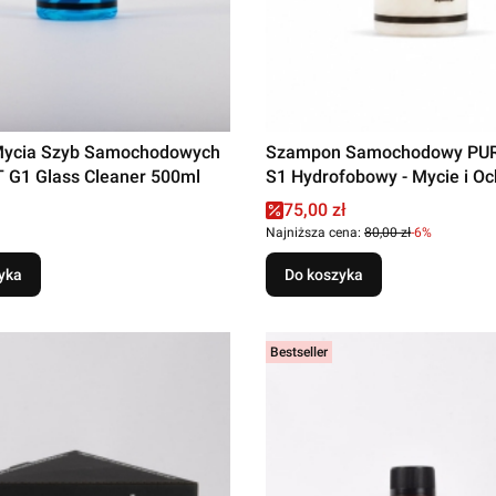
Mycia Szyb Samochodowych
Szampon Samochodowy PU
 G1 Glass Cleaner 500ml
S1 Hydrofobowy - Mycie i O
500ml
Cena promocyjna
75,00 zł
Najniższa cena:
80,00 zł
-6%
yka
Do koszyka
Bestseller