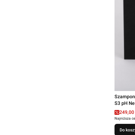
Szampon
S3 pH Neu
Cena p
249,00 
Najniższa c
Do kosz