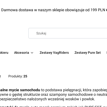
 Darmowa dostawa w naszym sklepie obowiązuje od 199 PLN
kieru
Akcesoria
Zestawy VagRiders
Zestawy Pure Set
e
Produkty:
25
nalne mycie samochodu
to podstawa pielęgnacji, która zapobi
ywne o gęstej strukturze oraz szampony samochodowe o neutra
 bezpieczeństwo nałożonych wcześniej wosków i powłok.