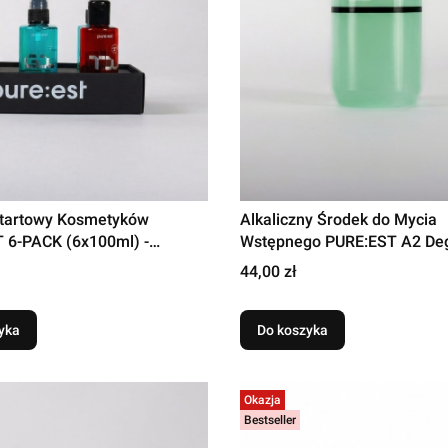
tartowy Kosmetyków
Alkaliczny Środek do Mycia
 6-PACK (6x100ml) -
Wstępnego PURE:EST A2 Deg
y Pakiet
Koncentrat
Cena
44,00 zł
yka
Do koszyka
Okazja
Bestseller