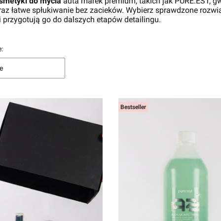
smetyki do mycia
auta marek premium, takich jak PURE:EST, g
raz łatwe spłukiwanie bez zacieków. Wybierz sprawdzone rozwi
i przygotują go do dalszych etapów detailingu.
produktów
:
e
Bestseller