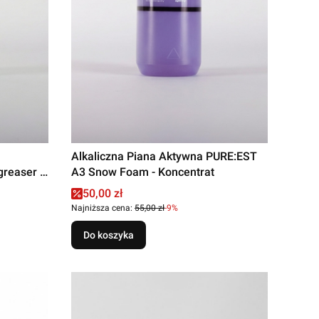
Alkaliczna Piana Aktywna PURE:EST
reaser -
A3 Snow Foam - Koncentrat
Cena promocyjna
50,00 zł
Najniższa cena:
55,00 zł
-9%
Do koszyka