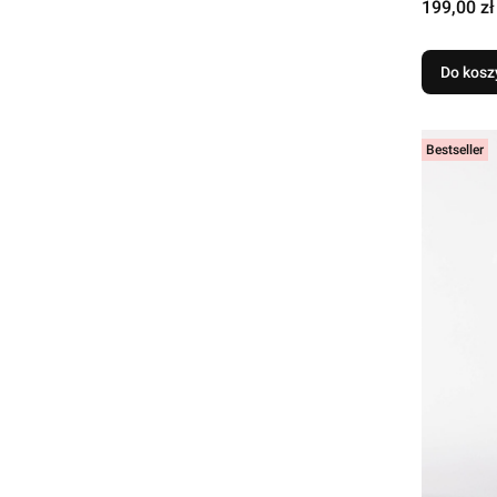
Cena
199,00 zł
Do kosz
Bestseller