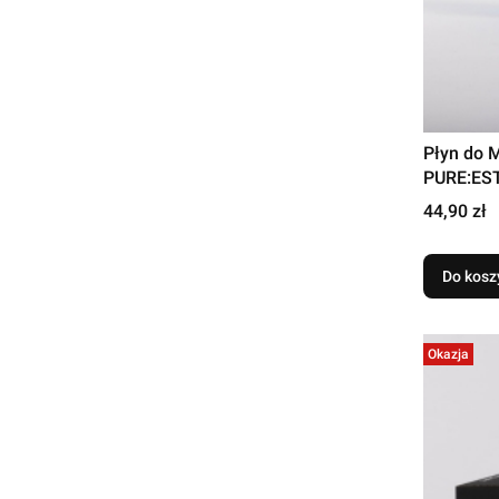
Płyn do 
PURE:EST
Cena
44,90 zł
Do kosz
Okazja