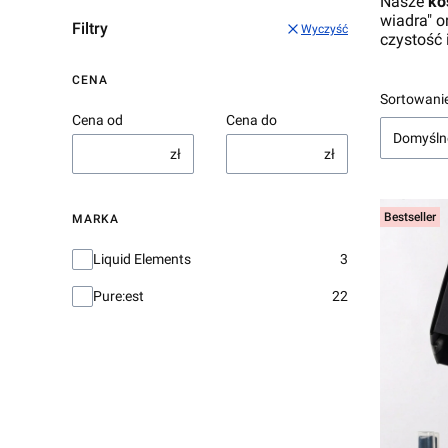
Nasze
ko
wiadra" o
Filtry
Wyczyść
czystość 
CENA
Lista 
Sortowanie
Cena od
Cena do
Domyśln
zł
zł
Bestseller
MARKA
Marka
Liquid Elements
3
Pure:est
22