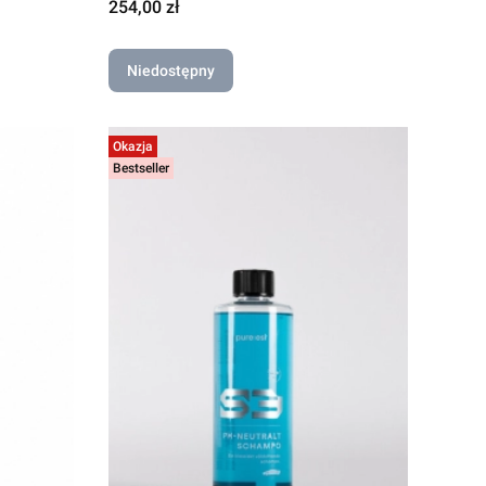
Cena
254,00 zł
Niedostępny
Okazja
Bestseller