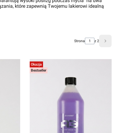
warantują wysoki poślizg podczas mycia "na dwa
ązania, które zapewnią Twojemu lakierowi idealną
Strona
z 2
Następne prod
Okazja
Bestseller