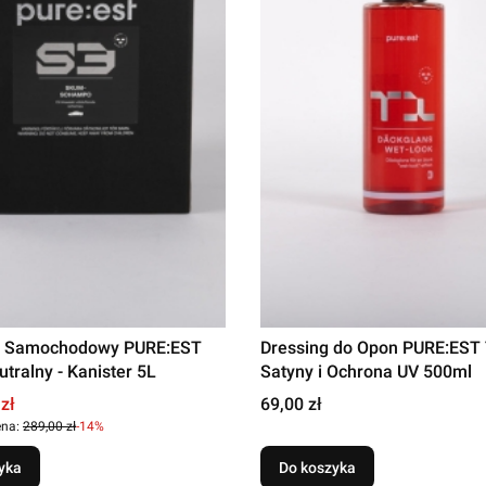
 Samochodowy PURE:EST
Dressing do Opon PURE:EST T
tralny - Kanister 5L
Satyny i Ochrona UV 500ml
romocyjna
Cena
zł
69,00 zł
ena:
289,00 zł
-14%
yka
Do koszyka