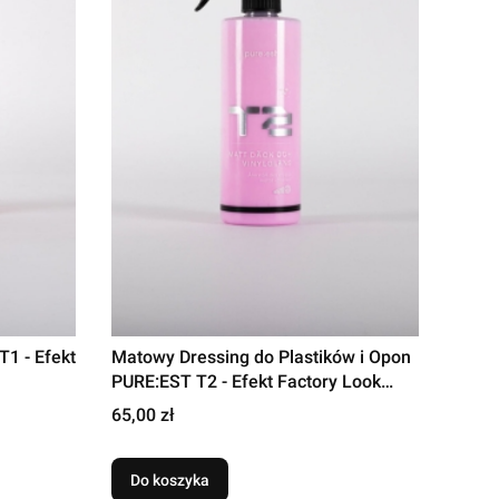
1 - Efekt
Matowy Dressing do Plastików i Opon
PURE:EST T2 - Efekt Factory Look
500ml
Cena
65,00 zł
Do koszyka